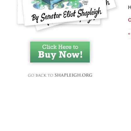
H
C
«