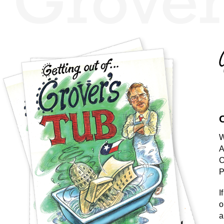
W
A
C
P
I
o
a