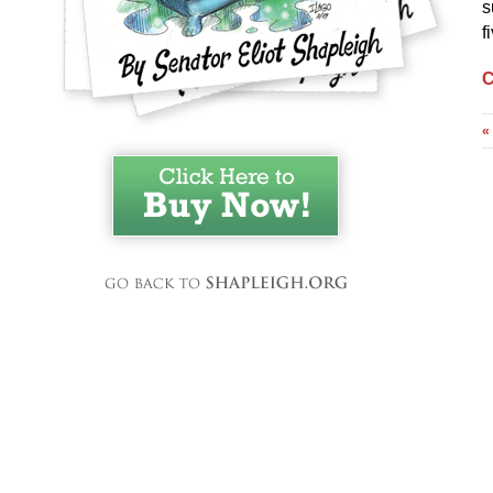
s
f
C
«