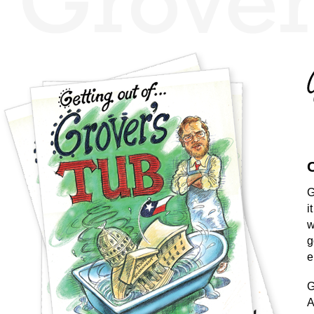
G
i
w
g
e
G
A